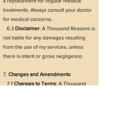
a replacement for regular medical
treatments. Always consult your doctor
for medical concerns.
6.3
Disclaimer
: A Thousand Reasons is
not liable for any damages resulting
from the use of my services, unless
there is intent or gross negligence.
7.
Changes and Amendments
7.1
Changes to Terms
: A Thousand
Reasons reserves the right to modify
these terms and conditions at any time. I
will inform you of any changes via my
website or email.
7.2
Applicable Law
: These terms and